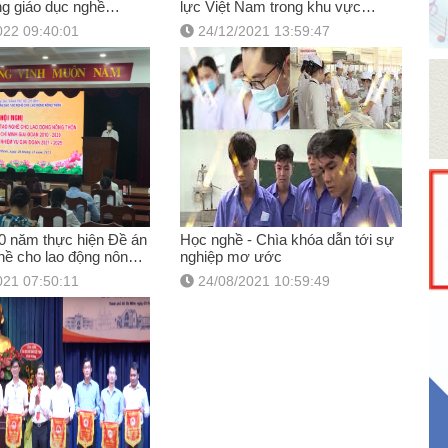
ng giáo dục nghề
lực Việt Nam trong khu vực
m 2022
ASEAN
022 09:40:01
24/12/2021 13:59:47
0 năm thực hiện Đề án
Học nghề - Chìa khóa dẫn tới sự
hề cho lao động nông
nghiệp mơ ước
địa bàn TP.HCM
021 07:50:11
24/08/2021 10:59:49