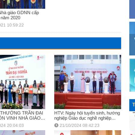
 Nhà giáo GDNN cấp
 năm 2020
021 10:59:22
I THƯỞNG TRẦN ĐẠI
HTV: Ngày hội tuyển sinh, hướng
ÔN VINH NHÀ GIÁO
nghiệp Giáo dục nghề nghiệp
C TRONG GIÁO DỤC
năm 2024
024 20:04:03
21/10/2024 08:42:23
HIỆP