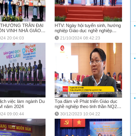
I THƯỞNG TRẦN ĐẠI
HTV: Ngày hội tuyển sinh, hướng
ÔN VINH NHÀ GIÁO
nghiệp Giáo dục nghề nghiệp
C TRONG GIÁO DỤC
năm 2024
024 20:04:03
21/10/2024 08:42:23
HIỆP
ịch việc làm ngành Du
Tọa đàm về Phát triển Giáo dục
M năm 2024
nghề nghiệp theo tinh thần NQ29
của Trung ương
024 09:00:44
30/12/2023 10:04:22