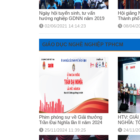
Ngày hội tuyển sinh, tư vấn
Hội giảng
hướng nghiệp GDNN năm 2019
Thành phố
02/06/2021 14:14:23
08/04/2
GIÁO DỤC NGHỀ NGHIỆP TPHCM
Phim phóng sự về Giải thưởng
HTV: GIẢ
Trần Đại Nghĩa lần II năm 2024
NGHĨA: T
XUẤT SẮ
25/11/2024 11:39:25
24/11/2
NGHỀ NG