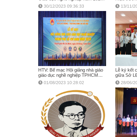
Sở LĐTBXH
và trung 
30/12/2023 09:36:33
13/11/2
HTV: Bế mạc Hội giảng nhà giáo
Lễ ký kết 
giáo dục nghề nghiệp TPHCM
giữa Sở 
năm 2023
01/08/2023 10:28:02
28/06/2