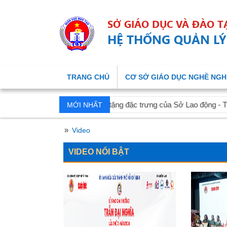
SỞ GIÁO DỤC VÀ ĐÀO 
HỆ THỐNG QUẢN LÝ
TRANG CHỦ
CƠ SỞ GIÁO DỤC NGHỀ NGH
ản phẩm quà tặng đặc trưng của Sở Lao động - Thương binh và Xã hộ
MỚI NHẤT
»
Video
VIDEO NỔI BẬT