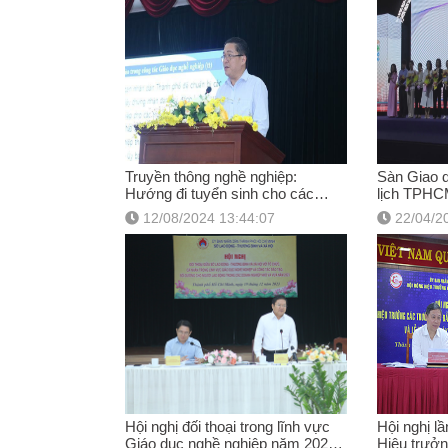
Truyền thông nghề nghiệp:
Sàn Giao d
Hướng đi tuyển sinh cho các
lịch TPHC
trường cao đẳng, trung cấp trên
12/08/2024 13:44:07
22/04/2
địa bàn TPHCM
Hội nghị đối thoại trong lĩnh vực
Hội nghị l
Giáo dục nghề nghiệp năm 2023 -
Hiệu trưởn