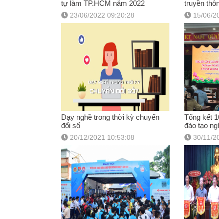
tự làm TP.HCM năm 2022
truyền thô
nghiệp nă
23/06/2022 09:20:28
15/06/2
Dạy nghề trong thời kỳ chuyển
Tổng kết 1
đổi số
đào tạo ng
thôn trên 
20/12/2021 10:53:08
30/11/2