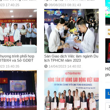
cấp TPHCM năm 2023
023 17:40:25
09/08/2023 08:31:43
H
N
chương trình phối hợp
Sàn Giao dịch Việc làm ngành Du
LĐTBXH và Sở GDĐT
lịch TPHCM năm 2023
023 15:40:35
14/04/2023 14:40:02
Hộ
ph
si
nă