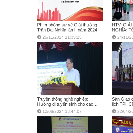
Phim phóng sự về Giải thưởng
HTV: GIẢ
Trần Đại Nghĩa lần II năm 2024
NGHĨA: T
XUẤT SẮ
25/11/2024 11:39:25
24/11/2
NGHỀ NG
Truyền thông nghề nghiệp:
Sàn Giao d
Hướng đi tuyển sinh cho các
lịch TPHC
trường cao đẳng, trung cấp trên
12/08/2024 13:44:07
22/04/2
địa bàn TPHCM