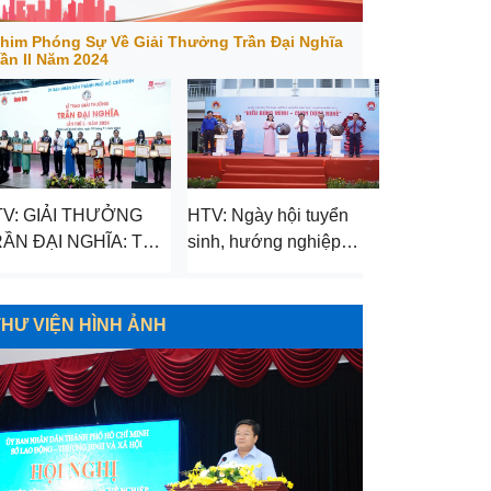
him Phóng Sự Về Giải Thưởng Trần Đại Nghĩa
ần II Năm 2024
V: GIẢI THƯỞNG
HTV: Ngày hội tuyển
ẦN ĐẠI NGHĨA: TÔN
sinh, hướng nghiệp
NH NHÀ GIÁO XUẤT
Giáo dục nghề nghiệp
ẮC TRONG GIÁO
năm 2024
ỤC NGHỀ NGHIỆP
THƯ VIỆN HÌNH ẢNH