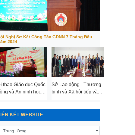
ội Nghị Sơ Kết Công Tác GDNN 7 Tháng Đầu
ăm 2024
i thao Giáo dục Quốc
Sở Lao động - Thương
òng và An ninh học
binh và Xã hội tiếp và
nh sinh viên GDNN
làm việc với Phái đoàn
m 2023
Chính phủ Bang New
South Wales (NSW)
LIÊN KẾT WEBSITE