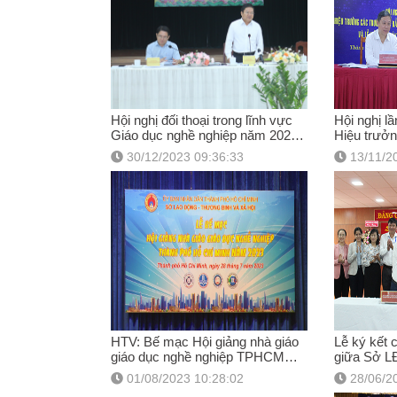
Hội nghị đối thoại trong lĩnh vực
Hội nghị l
Giáo dục nghề nghiệp năm 2023 -
Hiệu trưởn
Sở LĐTBXH
và trung 
30/12/2023 09:36:33
13/11/2
HTV: Bế mạc Hội giảng nhà giáo
Lễ ký kết 
giáo dục nghề nghiệp TPHCM
giữa Sở 
năm 2023
01/08/2023 10:28:02
28/06/2