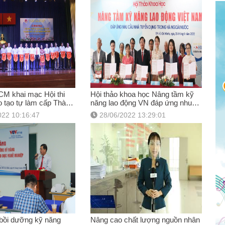
M khai mạc Hội thi
Hội thảo khoa học Nâng tầm kỹ
ào tạo tự làm cấp Thành
năng lao động VN đáp ứng nhu
022
cầu nhà tuyển dụng trong và
022 10:16:47
28/06/2022 13:29:01
ngoài nước
bồi dưỡng kỹ năng
Nâng cao chất lượng nguồn nhân