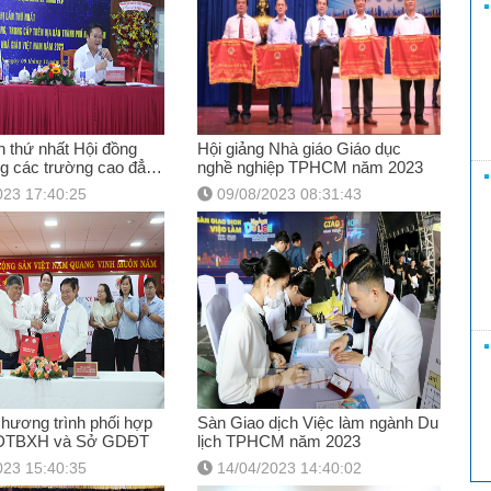
ần thứ nhất Hội đồng
Hội giảng Nhà giáo Giáo dục
g các trường cao đẳng
nghề nghiệp TPHCM năm 2023
cấp TPHCM năm 2023
023 17:40:25
09/08/2023 08:31:43
chương trình phối hợp
Sàn Giao dịch Việc làm ngành Du
LĐTBXH và Sở GDĐT
lịch TPHCM năm 2023
023 15:40:35
14/04/2023 14:40:02