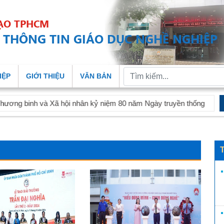
TẠO TPHCM
 THÔNG TIN GIÁO DỤC NGHỀ NGHIỆP
IỆP
GIỚI THIỆU
VĂN BẢN
i nhân kỷ niệm 80 năm Ngày truyền thống Ngành Lao động - Thương b