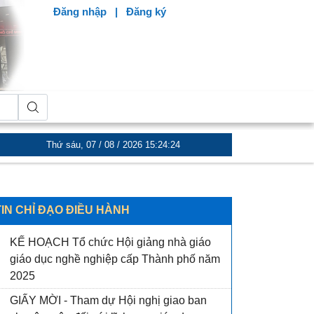
Đăng nhập
|
Đăng ký
inh và Xã hội
Hướng dẫn thực hiện đào tạo nghề cho người lao độ
Thứ sáu, 07 / 08 / 2026
15:24:26
TIN CHỈ ĐẠO ĐIỀU HÀNH
KẾ HOẠCH Tổ chức Hội giảng nhà giáo
giáo dục nghề nghiệp cấp Thành phố năm
2025
GIẤY MỜI - Tham dự Hội nghị giao ban