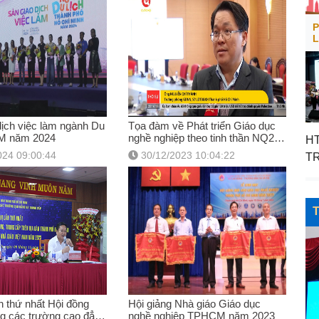
P
L
ịch việc làm ngành Du
Tọa đàm về Phát triển Giáo dục
M năm 2024
nghề nghiệp theo tinh thần NQ29
HT
của Trung ương
024 09:00:44
30/12/2023 10:04:22
TR
VI
S
D
ần thứ nhất Hội đồng
Hội giảng Nhà giáo Giáo dục
g các trường cao đẳng
nghề nghiệp TPHCM năm 2023